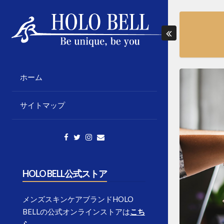
Skip
to
content
「個性の応援」をテーマに様々な情報発信
HOLO BELL BLOGS
をしていきます。
ホーム
サイトマップ
HOLO BELL公式ストア
メンズスキンケアブランドHOLO
BELLの公式オンラインストアは
こち