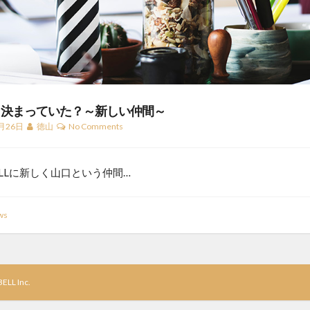
ら決まっていた？～新しい仲間～
月26日
徳山
No Comments
BELLに新しく山口という仲間…
ws
ELL Inc.