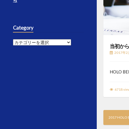
ら
Category
Category
当初か
2017年2
HOLO 
6718 vie
2017 HOLO B