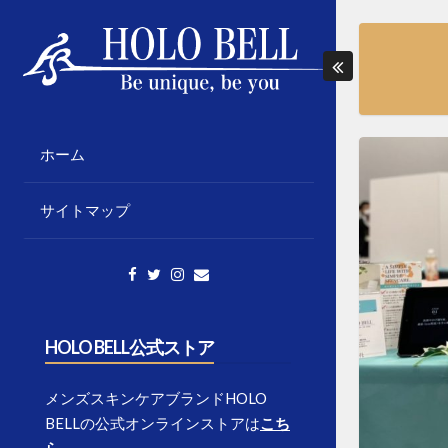
Skip
to
content
「個性の応援」をテーマに様々な情報発信
HOLO BELL BLOGS
をしていきます。
ホーム
サイトマップ
HOLO BELL公式ストア
メンズスキンケアブランドHOLO
BELLの公式オンラインストアは
こち