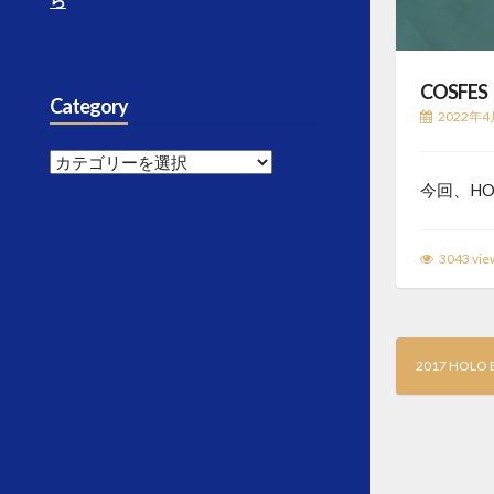
ら
COSFE
Category
2022年4
Category
今回、HO
3043 vie
2017 HOLO B