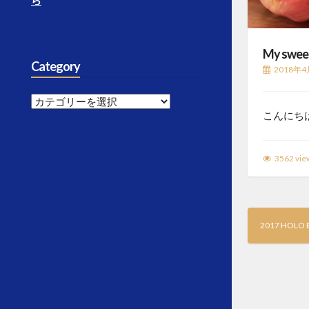
ら
My sweet
Category
2018年4
Category
こんにちは
3562 vie
2017 HOLO B