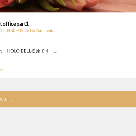
 office part1
月11日
松原
No Comments
。HOLO BELL松原です。…
ws
ELL Inc.