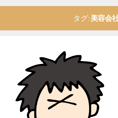
タグ:
美容会