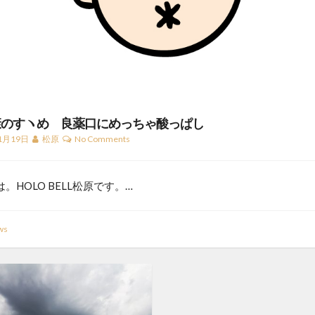
康のすヽめ 良薬口にめっちゃ酸っぱし
1月19日
松原
No Comments
。HOLO BELL松原です。…
ws