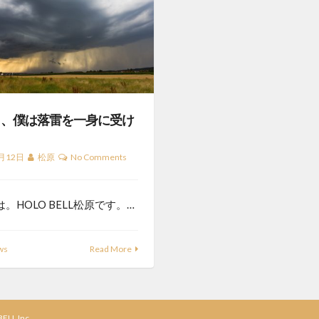
日、僕は落雷を一身に受け
月12日
松原
No Comments
。HOLO BELL松原です。…
ws
Read More
ELL Inc.