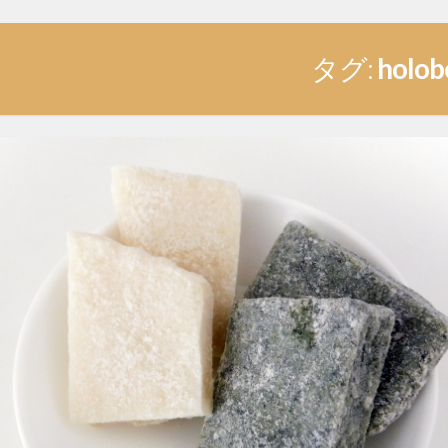
タグ:
holob