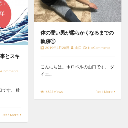
体の硬い男が柔らかくなるまでの
軌跡①
2019年1月28日
山口
No Comments
食事とスキ
こんにちは。ホロベルの山口です。 ダ
o Comments
イエ…
です。 昨
6825 views
Read More
Read More