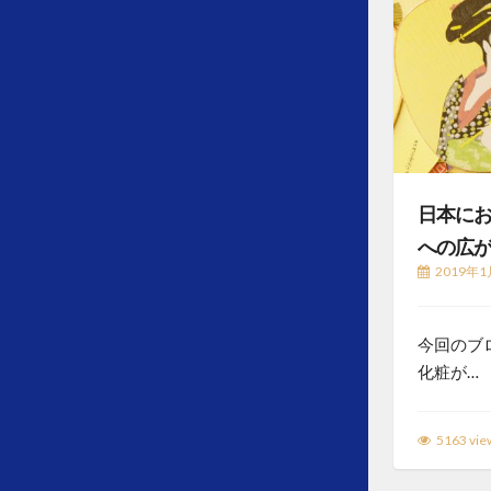
日本に
への広
2019年1
今回のブ
化粧が…
5163 vie