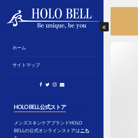
Skip
to
content
「個性の応援」をテーマに様々な情報発信
HOLO BELL BLOGS
をしていきます。
ホーム
サイトマップ
HOLO BELL公式ストア
メンズスキンケアブランドHOLO
BELLの公式オンラインストアは
こち