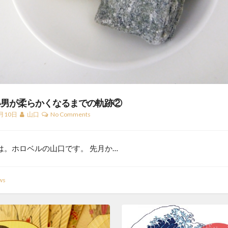
い男が柔らかくなるまでの軌跡②
月10日
山口
No Comments
は。ホロベルの山口です。 先月か…
ws