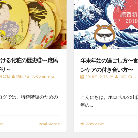
おける化粧の歴史③～庶民
年末年始の過ごし方〜
がり～
ンケアの付き合い方〜
月17日
徳山
No Comments
2018年12月31日
山口
N
ログでは、特権階級のための
こんにちは。ホロベルの山口
年の…
ws
Read More
2789 views