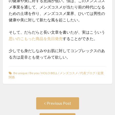
の健康や美に対する意識が低い。僕は、このメンズコス
メ事業を通して、メンズコスメが当たり前の時代になる
ための土壌を作り、メンズコスメ業界、ひいては男性の
健康や美に対して新たな風を起こしたい。
そして、だらだらと長い文章を書いたが、実はこういう
思いのこもった商品を先日発売
することができた。
少しでも身だしなみやお肌に対してコンプレックスのあ
る方は是非とも使ってみて欲しい。
Be unique
/
Be you
/
HOLO BELL
/
メンズコスメ
/
代表ブログ
/
起業
関係
Post
Previous
Previous Post
post:
navigation