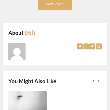
Next
Next Post
Post:
About
徳山
You Might Also Like