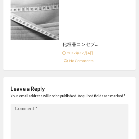
化粧品コンセプ…
My 
2017年12月4日
2
No Comments
Leave a Reply
Your email address will not be published. Required fields are marked
*