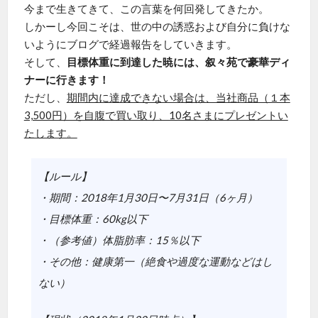
今まで生きてきて、この言葉を何回発してきたか。
しかーし今回こそは、世の中の誘惑および自分に負けな
いようにブログで経過報告をしていきます。
そして、
目標体重に到達した暁には、叙々苑で豪華ディ
ナーに行きます！
ただし、
期間内に達成できない場合は、当社商品（１本
3,500円）を自腹で買い取り、10名さまにプレゼントい
たします。
【ルール】
・期間：2018年1月30日〜7月31日（6ヶ月）
・目標体重：60kg以下
・（参考値）体脂肪率：15％以下
・その他：健康第一（絶食や過度な運動などはし
ない）